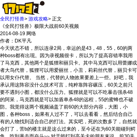
全民打怪兽
>
游戏攻略
>
正文
《全民打怪兽》极限大战前60关视频
2014-08-19
网络
作者：DK平凡
今天状态不错，所以连录2局，幸运的是43，48，55，60的两
种boss都有出现。因为录视频很卡，所以为了提高容错率我用
了马克西，其他两个是狐狸和丽贝卡。其中马克西可以用蕾娜或
者大鸟代替，狐狸可以用爱丽丝，小丑，莉莉丝代替，丽贝卡可
以用女仆代替。 当然，代替的人物效果要差上一些。好吧，我
承认用这阵容没什么技术可言，纯粹靠阵容碾压，60关之前只
要不遇到小图，都没什么压力。狐狸就是可以不吃暴击强杀48
的阿呆，马克西就是可以加盾单杀48的远程，55的蜜蜂也不破
防。我觉得这两个视频涵盖了前60的大部分内容，大图，小
图，各种boss，如果有人过不了，可以去看看，然后结合自己
有的人物找到适合自己的打法。其实吧，死的次数多了，自然就
会打了，苦b的楼主就是这么过来的，至今还在为60关能碰到鳄
鱼，吃到暴击而奋斗~~ 对于能打到高关卡的朋友来说，前30关