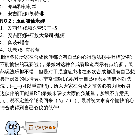
5、海马和莉莉丝
6、安吉丽娜+凯特琳
NO.2：玉面狐仙米娜
1、爱丽丝+8和东营浪子+5
2、安吉丽娜+巫族大祭司·魅婀
3、奥茨+塔鲁
4、法老+8+克拉蕾
相信各位玩家在合成伙伴都会有自己的心得想法想要吐槽(还能
不能愉快的玩耍啦!)，呆娘对这种合成看脸道表示有点坑爹，虽
然玩法乐趣不错，但是对于强迫症患者在多次合成都没有自己想
要摔设备的心情表示非常理解(呆娘对于自己rp表示需要不断洗
洗，(┬_┬)可以重置吗!)，所以大家在合成之前务必努力吸收身
边伙伴的正能量RP(呆娘来吸收大家的负能量，脸黑不介意黑一
点，说不定整个逆袭回来_(:з」∠)_!)，最后祝大家有个愉快的心
情合成得到自己心仪的伙伴!