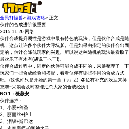
全民打怪兽
>
游戏攻略
>
正文
伙伴的合成进阶很重要
2015-11-20
网络
伙伴合成提升属性是游戏中最有特色的玩法，但是伙伴合成是随
机，这点让许多小伙伴大呼坑爹。但是如果由指定的伙伴合出固
定的，估计会降低玩家的兴趣。所以说这种随机的玩法最看脸了
最欢乐了有木有(胡说￣へ￣!)。
伙伴合成过程中，固定的伙伴可能合成不同的，呆娘整理了一下
玩家们一些合成经验和搭配，看看伙伴有哪些不同的合成方式
吧。(这也许只是开始的第一章_(:з」∠)_各位有补充的欢迎来补
充噢~呆娘会及时整理汇总大家的合成经历!)
NO.1：薇薇安
伙伴选择：
1、小爱+剑圣
2、丽丽丝+护士
3、泪锣+斯巴达
4、永春宗师+8和神之子